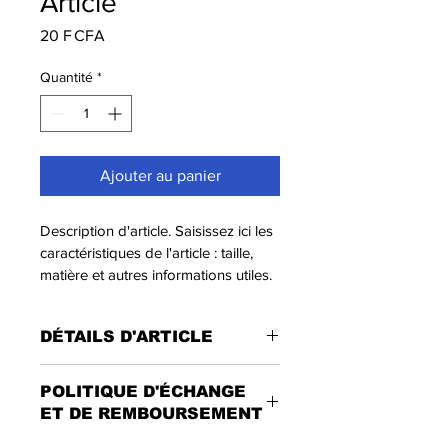
Article
Prix
20 F CFA
Quantité
*
Ajouter au panier
Description d'article. Saisissez ici les 
caractéristiques de l'article : taille, 
matière et autres informations utiles.
DÉTAILS D'ARTICLE
Détails d'article. Saisissez ici les 
POLITIQUE D'ÉCHANGE
caractéristiques de l'article : taille, 
ET DE REMBOURSEMENT
matière et autres détails utiles. Cet 
emplacement est idéal pour expliquer 